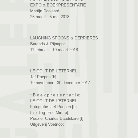
EXPO & BOEKPRESENTATIE
Martijn Doolaard
25 maart - 5 mei 2018
LAUGHING SPOONS & DERRIERES
Barends & Pijnappel
11 februari - 10 maart 2018
LE GOUT DE L'ETERNEL
Jef Paepen [b]
19 november - 30 december 2017
* B o e k p r e s e n t a t i e:
LE GOUT DE L'ETERNEL
Fotografie: Jef Paepen [b]
Inleiding: Eric Min [b]
Poezie: Charles Baudelaire [f]
Uitgeverij Voetnoot